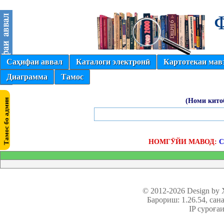
Саҳифаи аввал
Каталоги электронӣ
Картотекаи мав
Диаграмма
Тамос
(Номи кито
НОМГӮЙИ МАВОД:
С
© 2012-2026 Design by
Барориш: 1.26.54
, сан
IP суроға