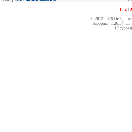
1
|
2
|
3
© 2012-2026 Design b
Барориш: 1.26.54
, са
IP суроға