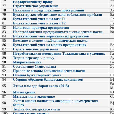
государственному праву
77
Cтратегическое управление
А
78
Наказание и предупреждение преступлений
Ан
79
Бухгалтерское обеспечение налогообложения прибыли
Ба
80
Бухгалтерский учет и налоги Т1
Ле
81
Бухгалтерский учет и налоги Т2
Ле
82
Налоговая проверка предприятия
Ко
83
Налогооблажения предпринимательской деятельности
Ко
84
Бухгалтерский учет нормативных документов
85
Введение в экономику.Экономическая школа
86
Бухгалтерский учет на малых предприятиях
Во
87
Стратегическое управление
Ви
88
Потребительская кооперация Таджикистана в условиях
Га
89
Теория перехода к рынку
Ау
90
Макроэкономика
Га
91
Составление бизнес-плана
Эр
92
Правовые основы банковской деятельности
93
Основы бухгалтерского учета
Ша
94
Сборник образцов банковских документов
Еф
Ға
95
Этика илм дар бораи ахлоқ (2015)
М
96
Музееведение
Ю
97
Математика в экономике
Со
Учет и анализ валютных операций в коммерческих
98
Еф
банках
99
Теория бухгалтерского учета
Ки
100
Основы менеджмента
Гл