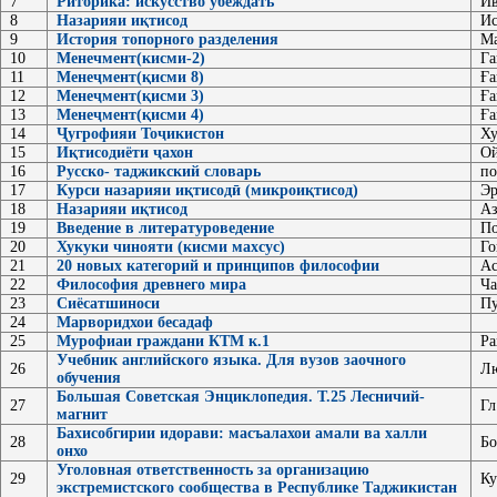
7
Риторика: искусство убеждать
Ив
8
Назарияи иқтисод
Ис
9
История топорного разделения
Ма
10
Менечмент(кисми-2)
Га
11
Менеҷмент(қисми 8)
Ға
12
Менеҷмент(қисми 3)
Ға
13
Менеҷмент(қисми 4)
Ға
14
Ҷугрофияи Тоҷикистон
Ху
15
Иқтисодиёти ҷахон
Ой
16
Русско- таджикский словарь
по
17
Курси назарияи иқтисодӣ (микроиқтисод)
Эр
18
Назарияи иқтисод
Аз
19
Введение в литературоведение
По
20
Хукуки чинояти (кисми махсус)
Го
21
20 новых категорий и принципов философии
Ас
22
Философия древнего мира
Ча
23
Сиёсатшиноси
Пу
24
Марворидхои бесадаф
25
Мурофиаи граждани КТМ к.1
Ра
Учебник английского языка. Для вузов заочного
26
Лю
обучения
Большая Советская Энциклопедия. Т.25 Лесничий-
27
Гл
магнит
Бахисобгирии идорави: масъалахои амали ва халли
28
Бо
онхо
Уголовная ответственность за организацию
29
Ку
экстремистского сообщества в Республике Таджикистан