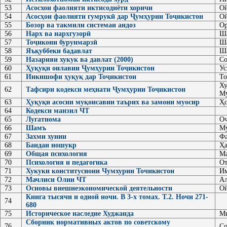
53
Асосхои фаолияти иктисодиёти хоричи
Ой
54
Асосҳои фаолияти гумрукӣ дар Ҷумҳурии Тоҷикистон
Ой
55
Бозор ва такмили системаи андоз
Ор
56
Нарх ва нархгузорӣ
Ш
57
Тоҷикони бурунмарзӣ
Ша
58
Яъқуббеки бадавлат
Ша
59
Назарияи хукук ва давлат (2000)
Со
60
Ҳуқуқи оилавии Ҷумҳурии Тоҷикистон
Ус
61
Инкишофи ҳуқуқ дар Тоҷикистон
То
Ху
62
Тафсири кодекси меҳнати Ҷумҳурии Тоҷикистон
Му
63
Ҳуқуқи асосии муқоисавии таърих ва замони муосир
Ҳо
64
Кодекси манзил ЧТ
65
Лугатнома
Оч
66
Шамъ
Му
67
Захми хунин
Фа
68
Бандаи ношукр
Ҳа
69
Общая психология
Ма
70
Психология и педагогика
От
71
Хукуки конститусиони Чумхурии Точикистон
И
72
Мачлиси Олии ЧТ
Ал
73
Основы внешнеэкономической деятельности
Ой
Книга тысячи и одной ночи. В 3-х томах. Т.2. Ночи 271-
74
680
75
Историческое наследие Худжанда
Ми
Сборник нормативных актов по советскому
76
Со