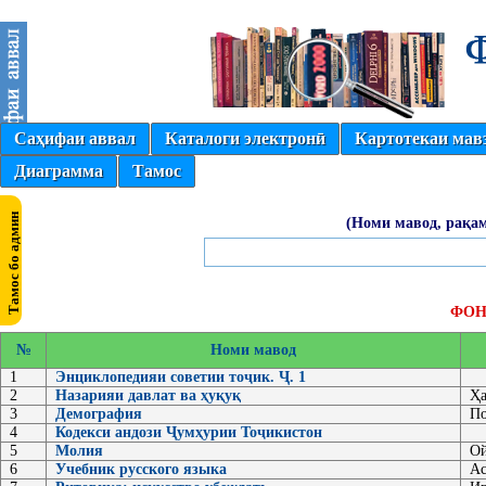
Саҳифаи аввал
Каталоги электронӣ
Картотекаи мав
Диаграмма
Тамос
(Номи мавод, рақам
ФОН
№
Номи мавод
1
Энциклопедияи советии тоҷик. Ҷ. 1
2
Назарияи давлат ва ҳуқуқ
Ҳа
3
Демография
По
4
Кодекси андози Ҷумҳурии Тоҷикистон
5
Молия
Ой
6
Учебник русского языка
Ас