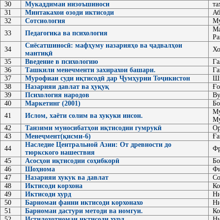
30
Мукаддимаи низоъшиноси
та
31
Минтакахои озоди иктисоди
Аб
32
Сотсиология
Му
Ма
33
Педагогика ва психология
Ра
Сиёсатшиносӣ: мафҳуму назарияҳо ва ҷадвалҳои
34
Хо
мантиқӣ
35
Введение в психологию
Га
36
Ташкили менечменти захирахои башари.
Га
37
Мурофиаи суди иқтисодӣ дар Ҷумҳурии Тоҷикистон
Ш
38
Назарияи давлат ва ҳуқуқ
Ғо
39
Психология народов
Ву
40
Маркетинг (2001)
Бо
Му
41
Ислом, хаёти солим ва хукуки инсон.
Му
42
Танзими муносибатҳои иқтисодии гумрукӣ
Ор
43
Менеҷмент(қисми-6)
Ға
Наследие Центральной Азии: От древности до
44
Фр
тюркского нашествия
45
Асосҳои иқтисодии соҳибкорӣ
Бо
46
Шоҳнома
Фи
47
Назарияи хукук ва давлат
Со
48
Иктисоди корхона
Ко
49
Иктисоди хурд
Ни
50
Барномаи фанни иктисоди корхонахо
Ни
51
Барномаи дастури методи ва номгуи.
Ко
52
Истилохотномаи иктисоди хурд
Ни