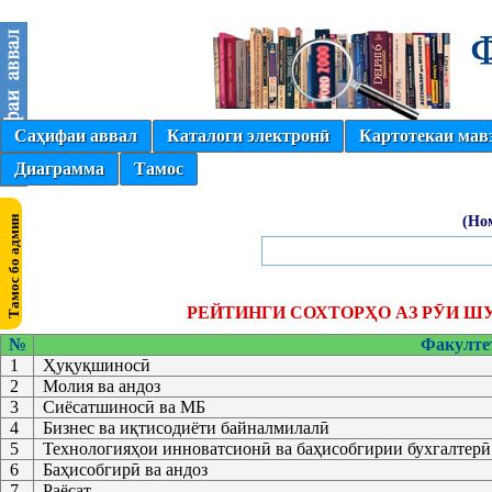
Саҳифаи аввал
Каталоги электронӣ
Картотекаи мав
Диаграмма
Тамос
(Но
РЕЙТИНГИ СОХТОРҲО АЗ РӮИ Ш
№
Факулте
1
Ҳуқуқшиносӣ
2
Молия ва андоз
3
Сиёсатшиносӣ ва МБ
4
Бизнес ва иқтисодиёти байналмилалӣ
5
Технологияҳои инноватсионӣ ва баҳисобгирии бухгалтерӣ
6
Баҳисобгирӣ ва андоз
7
Раёсат