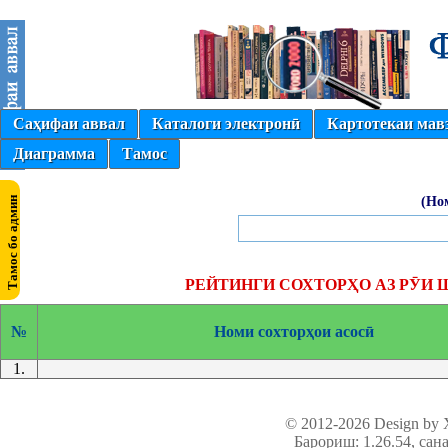
Саҳифаи аввал
Каталоги электронӣ
Картотекаи мав
Диаграмма
Тамос
(Но
РЕЙТИНГИ СОХТОРҲО АЗ РӮИ 
№
Номи сохторҳои асосӣ
1.
© 2012-2026 Design by
Барориш: 1.26.54
, сан