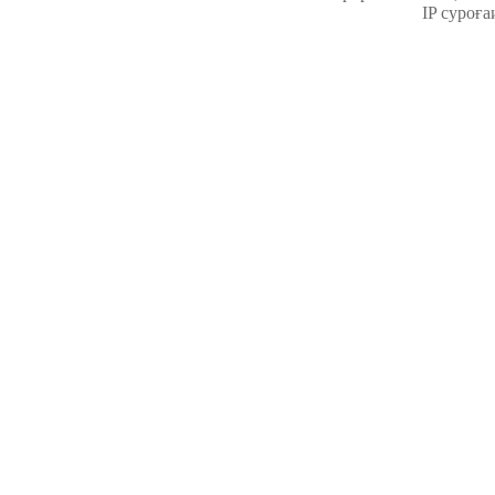
IP суроға