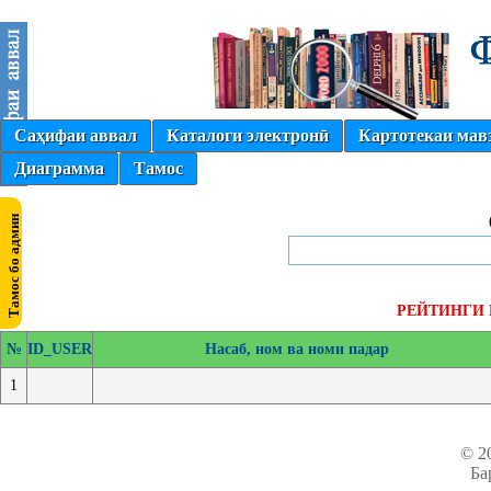
Саҳифаи аввал
Каталоги электронӣ
Картотекаи мав
Диаграмма
Тамос
РЕЙТИНГИ К
№
ID_USER
Насаб, ном ва номи падар
1
© 2
Ба