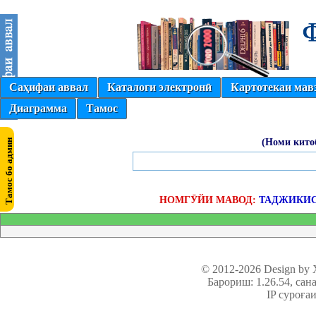
Саҳифаи аввал
Каталоги электронӣ
Картотекаи мав
Диаграмма
Тамос
(Номи кито
НОМГӮЙИ МАВОД:
ТАДЖИКИС
© 2012-2026 Design by
Барориш: 1.26.54
, сан
IP суроға