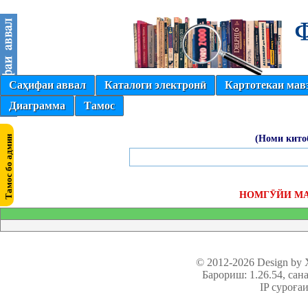
Саҳифаи аввал
Каталоги электронӣ
Картотекаи мав
Диаграмма
Тамос
(Номи кито
НОМГӮЙИ М
© 2012-2026 Design by
Барориш: 1.26.54
, сан
IP суроға