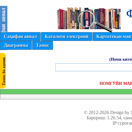
Саҳифаи аввал
Каталоги электронӣ
Картотекаи мав
Диаграмма
Тамос
(Номи кито
НОМГӮЙИ МА
© 2012-2026 Design by
Барориш: 1.26.54
, сан
IP суроға