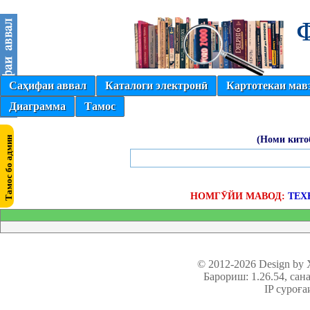
Саҳифаи аввал
Каталоги электронӣ
Картотекаи мав
Диаграмма
Тамос
(Номи кито
НОМГӮЙИ МАВОД:
ТЕХ
© 2012-2026 Design by
Барориш: 1.26.54
, сан
IP суроға