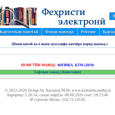
В
Картотекаи мавзӯъӣ
Фонди маводҳо
Рейтинг
Қарзд
(Номи китоб ва ё номи муаллифи китобро ворид намоед.)
НОМГӮЙИ МАВОД:
ФИЗИКА. КТМ (2019)
Тафсири мавод (Аннотация)
© 2012-2026 Design by Ҳасанов М.М.
www.kartoteka.tsulbp.tj
Барориш: 1.26.54
, санаи имрўза: 08.08.2026 соат: 19:23:46
IP суроғаи Шумо: 216.73.216.82