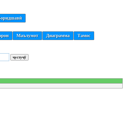
оридшавӣ
орон
Маълумот
Диаграмма
Тамос