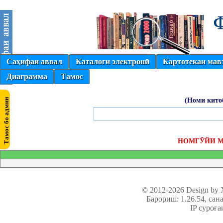
Саҳифаи аввал
Каталоги электронӣ
Картотекаи мав
Диаграмма
Тамос
(Номи кито
НОМГӮЙИ М
© 2012-2026 Design by
Барориш: 1.26.54
, сан
IP суроға