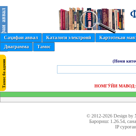
Саҳифаи аввал
Каталоги электронӣ
Картотекаи мав
Диаграмма
Тамос
(Номи кито
НОМГӮЙИ МАВОД
© 2012-2026 Design by
Барориш: 1.26.54
, сан
IP суроға