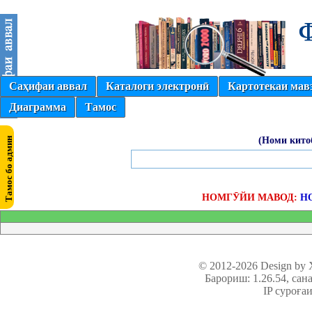
Саҳифаи аввал
Каталоги электронӣ
Картотекаи мав
Диаграмма
Тамос
(Номи кито
НОМГӮЙИ МАВОД:
Н
© 2012-2026 Design by
Барориш: 1.26.54
, сан
IP суроға