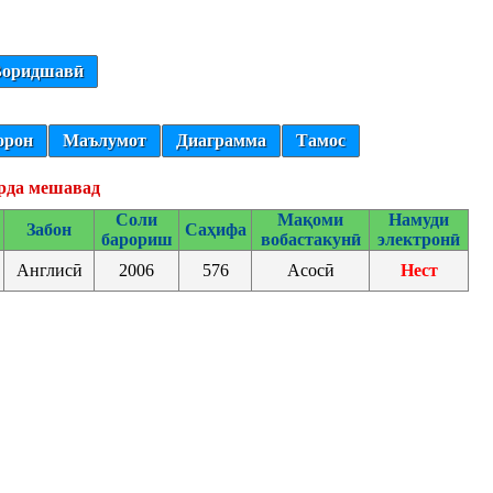
оридшавӣ
орон
Маълумот
Диаграмма
Тамос
рда мешавад
Соли
Мақоми
Намуди
Забон
Саҳифа
барориш
вобастакунӣ
электронӣ
Англисӣ
2006
576
Асосӣ
Нест