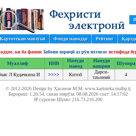
В
Картотекаи мавзӯъӣ
Фонди маводҳо
Рейтинг
Қарзд
одҳое, ки ба фанни
Забони хориҷӣ аз рӯи ихтисос
истифода бу
Намуди
Намуди
Муаллиф
ИНВ
Шумора
мавод
нашрия
Дарси-
бъяс Л Кудачкина И
>>>>
Китоб
4
таълимӣ
© 2012-2026 Design by Ҳасанов М.М.
www.kartoteka.tsulbp.tj
Барориш: 1.26.54
, санаи имрўза: 08.08.2026 соат: 14:17:02
IP суроғаи Шумо: 216.73.216.206