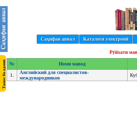
Саҳифаи аввал
Каталоги электронӣ
Рӯйхати мав
№
Номи мавод
Английский для специалистов-
1.
Ку
международников