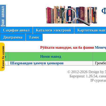
Саҳифаи аввал
Каталоги электронӣ
Картотекаи мав
Диаграмма
Тамос
Рӯйхати маводҳое, ки ба фанни
Менеҷ
№
Номи мавод
1.
Шаҳрвандон ҳамчун ҳамкорон
Грембе
© 2012-2026 Design by
Барориш: 1.26.54
, сан
IP суроға