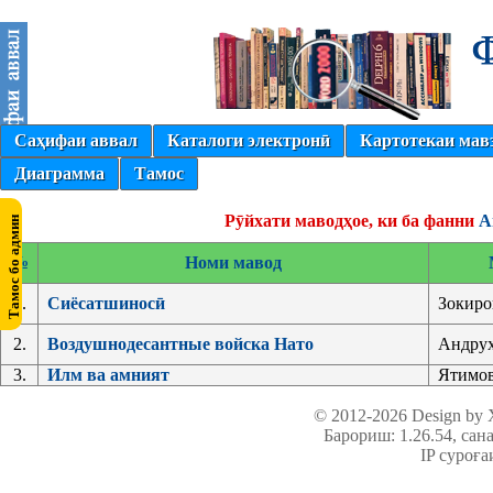
Саҳифаи аввал
Каталоги электронӣ
Картотекаи мав
Диаграмма
Тамос
Рӯйхати маводҳое, ки ба фанни
А
№
Номи мавод
1.
Сиёсатшиносӣ
Зокиро
2.
Воздушнодесантные войска Нато
Андрух
3.
Илм ва амният
Ятимов
© 2012-2026 Design by
Барориш: 1.26.54
, сан
IP суроға