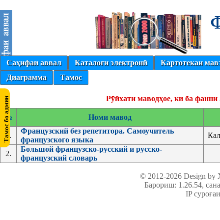
Саҳифаи аввал
Каталоги электронӣ
Картотекаи мав
Диаграмма
Тамос
Рӯйхати маводҳое, ки ба фанни
№
Номи мавод
Французский без репетитора. Самоучитель
1.
Кал
французского языка
Большой французско-русский и русско-
2.
французский словарь
© 2012-2026 Design by
Барориш: 1.26.54
, сан
IP суроға