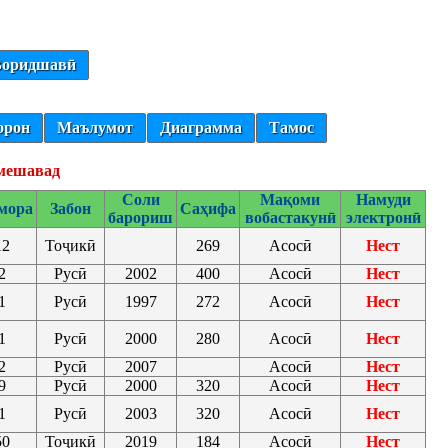
оридшавӣ
орон
Маълумот
Диаграмма
Тамос
 мешавад
Соли
Мақоми
Намуди
мора
Забон
Саҳифа
барориш
вобастакунӣ
электронӣ
12
Тоҷикӣ
269
Асосӣ
Нест
2
Русӣ
2002
400
Асосӣ
Нест
1
Русӣ
1997
272
Асосӣ
Нест
1
Русӣ
2000
280
Асосӣ
Нест
2
Русӣ
2007
Асосӣ
Нест
9
Русӣ
2000
320
Асосӣ
Нест
1
Русӣ
2003
320
Асосӣ
Нест
50
Тоҷикӣ
2019
184
Асосӣ
Нест