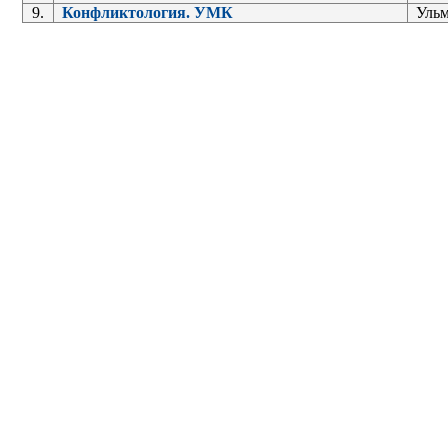
9.
Конфликтология. УМК
Ульм