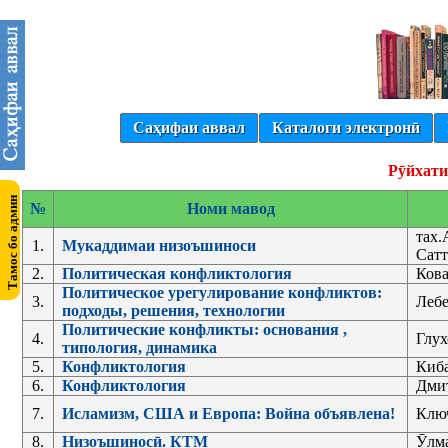
Саҳифаи аввал
Каталоги электронӣ
Рӯйхати
№
Номи мавод
тах.
1.
Мукаддимаи низоъшиноси
Сатт
2.
Политическая конфликтология
Кова
Политическое урегулирование конфликтов:
3.
Лебе
подходы, решения, технологии
Политические конфликты: основания ,
4.
Глух
типология, динамика
5.
Конфликтология
Киб
6.
Конфликтология
Дмит
7.
Исламизм, США и Европа: Война объявлена!
Ключ
8.
Низоъшиносӣ. КТМ
Ӯлма