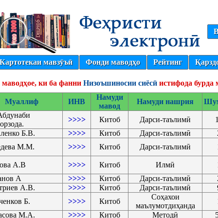
В
Картотекаи мавзӯъӣ
Фонди маводҳо
Рейтинг
Қарзд
 маводҳое, ки ба фанни
Низоъшиносии сиёсӣ
истифода бурда
Намуди
Муаллиф
ИНВ
Намуди нашрия
Шу
мавод
Абдунаби
>>>>
Китоб
Дарси-таълимӣ
орзода.
ленко Б.В.
>>>>
Китоб
Дарси-таълимӣ
дева М.М.
>>>>
Китоб
Дарси-таълимӣ
ова А.В
>>>>
Китоб
Илмӣ
анов А
>>>>
Китоб
Дарси-таълимӣ
риев А.В.
>>>>
Китоб
Дарси-таълимӣ
Соҳахои
енков Б.
>>>>
Китоб
маълумотдиҳанда
сова М.А.
>>>>
Китоб
Методӣ