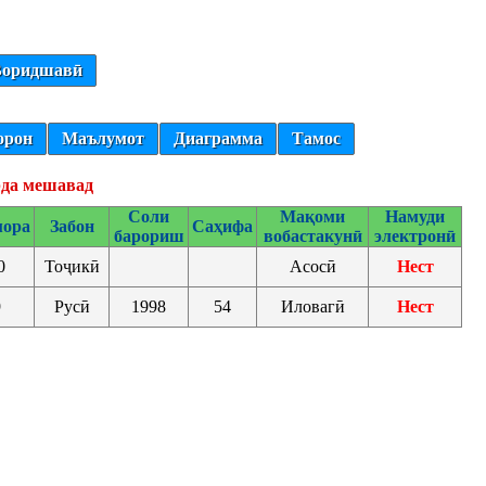
оридшавӣ
орон
Маълумот
Диаграмма
Тамос
рда мешавад
Соли
Мақоми
Намуди
ора
Забон
Саҳифа
барориш
вобастакунӣ
электронӣ
0
Тоҷикӣ
Асосӣ
Нест
9
Русӣ
1998
54
Иловагӣ
Нест