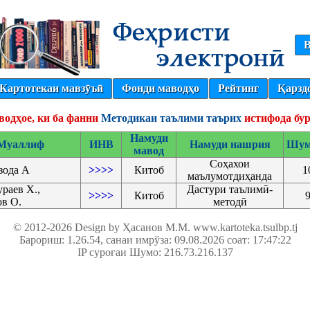
В
Картотекаи мавзӯъӣ
Фонди маводҳо
Рейтинг
Қарзд
водҳое, ки ба фанни
Методикаи таълими таърих
истифода бу
Намуди
Муаллиф
ИНВ
Намуди нашрия
Шум
мавод
Соҳахои
зода А
>>>>
Китоб
1
маълумотдиҳанда
раев Х.,
Дастури таълимӣ-
>>>>
Китоб
в О.
методӣ
© 2012-2026 Design by Ҳасанов М.М.
www.kartoteka.tsulbp.tj
Барориш: 1.26.54
, санаи имрўза: 09.08.2026 соат: 17:47:22
IP суроғаи Шумо: 216.73.216.137