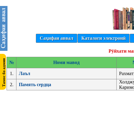
Саҳифаи аввал
Каталоги электронӣ
Рӯйхати ма
№
Номи мавод
1.
Лаъл
Рахмат
Холджу
2.
Память сердца
Каримо