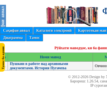
Саҳифаи аввал
Каталоги электронӣ
Картотекаи мав
Диаграмма
Тамос
Рӯйхати маводҳое, ки ба фан
№
Номи мавод
М
Пушкин в работе над архивными
1.
Овчинн
документами. История Пугачева
© 2012-2026 Design by
Барориш: 1.26.54
, сан
IP суроға