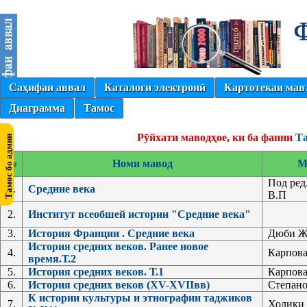
Саҳифаи аввал
Каталоги электронӣ
Картотекаи мав
Диаграмма
Тамос
Рӯйхати маводҳое, ки ба фанни
Та
№
Номи мавод
М
Под ред
1.
Средние века
В.П
2.
Институт всеобшей истории "Средние века"
3.
История Франции . Средние века
Дюби Ж
История средних веков. Ранее новое
4.
Карпова
время.Т.2
5.
История средних веков. Т.1
Карпова
6.
История средних веков (ХV-XVIIвв)
Степано
К истории культуры и этнографии таджиков
7.
Холики