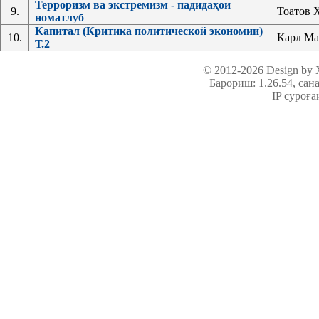
Терроризм ва экстремизм - падидаҳои
9.
Тоатов 
номатлуб
Капитал (Критика политической экономии)
10.
Карл Ма
Т.2
© 2012-2026 Design by
Барориш: 1.26.54
, сан
IP суроға