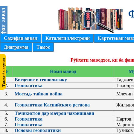
Саҳифаи аввал
Каталоги электронӣ
Картотекаи мав
Диаграмма
Тамос
Рӯйхати маводҳое, ки ба фа
№
Номи мавод
М
1.
Введение в геополитику
Гаджаев
2.
Геополитика
Тихонра
3.
Моссад- тайная война
Млечин 
4.
Геополитика Каспийского региона
Жильцов
5.
Точикистон дар мачрои чахонишави
6.
Геополитика
Нартов,
7.
Геополитика
Маринче
8.
Основы геополитики
Тузиков 