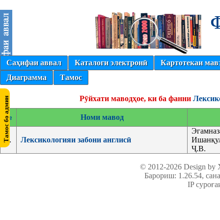
Саҳифаи аввал
Каталоги электронӣ
Картотекаи мав
Диаграмма
Тамос
Рӯйхати маводҳое, ки ба фанни
Лексик
№
Номи мавод
Эгамназ
1.
Лексикологияи забони англисӣ
Ишанқул
Ҷ.В.
© 2012-2026 Design by
Барориш: 1.26.54
, сан
IP суроға