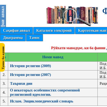
Саҳифаи аввал
Каталоги электронӣ
Картотекаи мав
Диаграмма
Тамос
Рӯйхати маводҳое, ки ба фанни
№
Номи мавод
Под 
1.
История религии (2009)
И.Б.
Под 
2.
История религии (2007)
И.Б.
3.
Таърихи дин
Раҳи
О некоторых особенностях современной
4.
религиозной идеологии.
5.
Ислам. Энциклопедический словарь