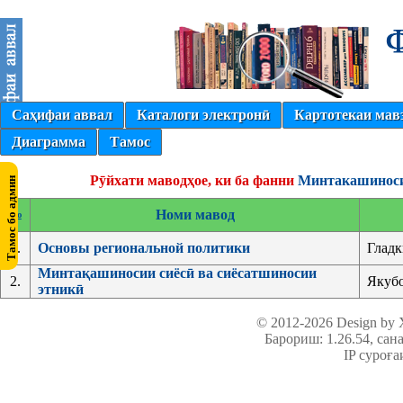
Саҳифаи аввал
Каталоги электронӣ
Картотекаи мав
Диаграмма
Тамос
Рӯйхати маводҳое, ки ба фанни
Минтакашиносии
№
Номи мавод
1.
Основы региональной политики
Глад
Минтақашиносии сиёсӣ ва сиёсатшиносии
2.
Якубо
этникӣ
© 2012-2026 Design by
Барориш: 1.26.54
, сан
IP суроға