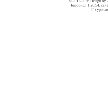
© 2012-2026 Design by
Барориш: 1.26.54
, сан
IP суроға