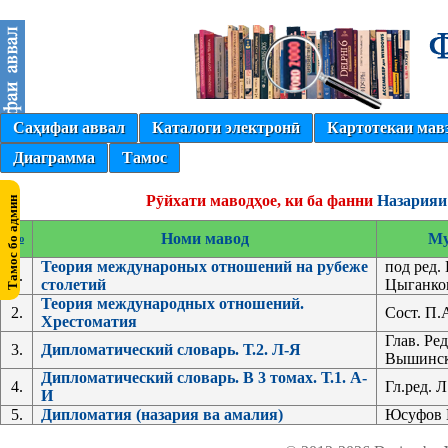
Саҳифаи аввал
Каталоги электронӣ
Картотекаи мав
Диаграмма
Тамос
Рӯйхати маводҳое, ки ба фанни
Назарияи
№
Номи мавод
Му
Теория междунароных отношений на рубеже
под ред.
1.
столетий
Цыганко
Теория международных отношений.
2.
Сост. П.
Хрестоматия
Глав. Ред
3.
Дипломатический словарь. Т.2. Л-Я
Вышинс
Дипломатический словарь. В 3 томах. Т.1. А-
4.
Гл.ред. 
И
5.
Дипломатия (назария ва амалия)
Юсуфов 