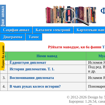
Саҳифаи аввал
Каталоги электронӣ
Картотекаи мав
Диаграмма
Тамос
Рӯйхати маводҳое, ки ба фанни
Т
№
Номи мавод
Му
1.
Ёддоштҳои дипломат
Исломов Я
Под ред. 
2.
История дипломатии. Т. 1.
и др.
3.
Воспоминания дипломата
Исламов Я
4.
В чьих руках колесо истории?
Пономарев
© 2012-2026 Design by
Барориш: 1.26.54
, сан