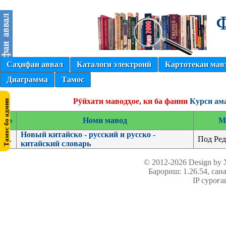
Саҳифаи аввал
Каталоги электронӣ
Картотекаи мав
Диаграмма
Тамос
Рӯйхати маводҳое, ки ба фанни
Курси ам
№
Номи мавод
М
Новый китайско - русский и русско -
1.
Под Ред
китайский словарь
© 2012-2026 Design by
Барориш: 1.26.54
, сан
IP суроға