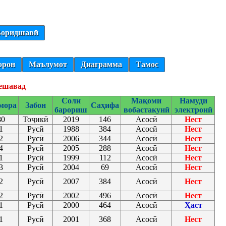
оридшавӣ
орон
Маълумот
Диаграмма
Тамос
мешавад
Соли
Мақоми
Намуди
мора
Забон
Саҳифа
барориш
вобастакунӣ
электронӣ
80
Тоҷикӣ
2019
146
Асосӣ
Нест
1
Русӣ
1988
384
Асосӣ
Нест
2
Русӣ
2006
344
Асосӣ
Нест
4
Русӣ
2005
288
Асосӣ
Нест
1
Русӣ
1999
112
Асосӣ
Нест
3
Русӣ
2004
69
Асосӣ
Нест
2
Русӣ
2007
384
Асосӣ
Нест
2
Русӣ
2002
496
Асосӣ
Нест
1
Русӣ
2000
464
Асосӣ
Ҳаст
1
Русӣ
2001
368
Асосӣ
Нест