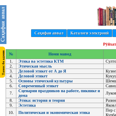
Саҳифаи аввал
Каталоги электронӣ
Рӯйхат
№
Номи мавод
1.
Этика ва эстетика КТМ
Султо
2.
Этическая мысль
3.
Деловой этикет от А до Я
Кузн
4.
Деловой этикет
Куку
5.
Основы этической культуры
Шемш
6.
Современный этикет
Савиц
Сценарии праздников на работе, пикнике и
7.
Луков
дома
8.
Этика: история и теория
Разин
9.
Эстетика
Яковл
Пер с
10.
Политическая и экономическая этика
Курб