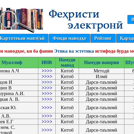
В
Картотекаи мавзӯъӣ
Фонди маводҳо
Рейтинг
Қарзд
и маводҳое, ки ба фанни
Этика ва эстетика
истифода бурда 
Намуди
Муаллиф
ИНВ
Намуди нашрия
Шу
мавод
нова А.Ч
>>>>
Китоб
Методӣ
>>>>
Китоб
Илмӣ
ецов И
>>>>
Китоб
Дарси-таълимӣ
шин В
>>>>
Китоб
Дарси-таълимӣ
урина А.И.
>>>>
Китоб
Дарси-таълимӣ
кая А. В.
>>>>
Китоб
Дарси-таълимӣ
ская Ю.
>>>>
Китоб
Дарси-таълимӣ
 А.В.
>>>>
Китоб
Дарси-таълимӣ
ев Е.Г
>>>>
Китоб
Дарси-таълимӣ
 нем. С.
>>>>
Китоб
Дарси-таълимӣ
атовой