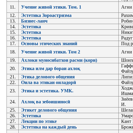
11.
Учение живой этики. Том. 1
Агни
12.
Эстетика Зороастризма
Рахим
13.
Бизнес-ланч
Роби
14.
Эстетика
Крив
15.
Эстетика
Ники
16.
Эстетика
Радуг
17.
Основы этических знаний
Под р
18.
Учение живой этики. Том 2
Агни
19.
Ахлоки муносибатхои расми (кори)
Шоих
Гаффо
20.
Этика илм дар бораи ахлоқ
Файз
21.
Этика делового общения
Липи
22.
Оила ва этикаи оиладорӣ
Файз
Ходжа
23.
Этика и эстетика. УМК.
Ишма
Зиёев 
24.
Ахлоқ ва зебоишиносӣ
И.
25.
Этикет делового общения
Шелам
26.
Эстетика
Умаро
27.
Лекции по этике
Кант 
28.
Эстетика на каждый день
Брожи