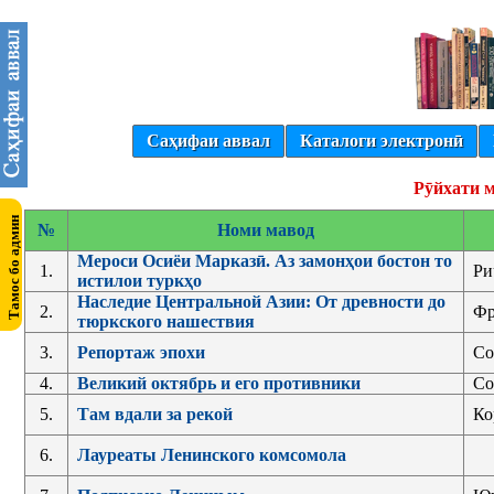
Саҳифаи аввал
Каталоги электронӣ
Рӯйхати м
№
Номи мавод
Мероси Осиёи Марказӣ. Аз замонҳои бостон то
1.
Ри
истилои туркҳо
Наследие Центральной Азии: От древности до
2.
Фр
тюркского нашествия
3.
Репортаж эпохи
Со
4.
Великий октябрь и его противники
Со
5.
Там вдали за рекой
Ко
6.
Лауреаты Ленинского комсомола