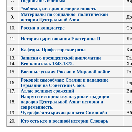
7.
Подписано Лениным
Юр
8.
Эмблема, история и современность
Материалы по социально -политической
9.
До
истории Центральной Азии
10.
Россия в концлагере
Со
11.
История царствования Екатерины II
Лю
12.
Кафедра. Профессорские розы
Ки
13.
Записки о президентской дипломатии
Тэ
14.
Век капитала. 1848-1875.
Хо
15.
Военные усилия России в Мировой войне
Го
Роковой самообман: Сталин и нападение
16.
Го
Германии на Советский Союз.
17.
Атлас великих сражений
Ви
Навруз и историко-культурные традиции
18.
народов Центральной Азии: история и
Ас
современность.
19.
Чугрофиёи таърихии давлати Сомониён
Аб
20.
Кто есть кто в военной истории Словарь