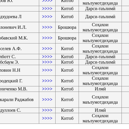
ов Ю.
>>>>
Китоб
маълумотдиҳанда
>>>>
Китоб
Дарси-таълимӣ
дхудоева Л
>>>>
Китоб
Дарси-таълимӣ
Соҳахои
лоневич И.Л.
>>>>
Брошюра
маълумотдиҳанда
Соҳахои
бавский М.К.
>>>>
Брошюра
маълумотдиҳанда
Соҳахои
селев А.Ф.
>>>>
Китоб
маълумотдиҳанда
лботт С.
>>>>
Китоб
Дарси-таълимӣ
бсбаум Э.
>>>>
Китоб
Дарси-таълимӣ
Соҳахои
ловин Н.Н
>>>>
Китоб
маълумотдиҳанда
Соҳахои
родецкий Г.
>>>>
Китоб
маълумотдиҳанда
ниченко М.В.
>>>>
Китоб
Илмӣ
Соҳахои
карали Раджабов
>>>>
Китоб
маълумотдиҳанда
дуллоев С.
>>>>
Китоб
Илмӣ
Соҳахои
>>>>
Китоб
маълумотдиҳанда