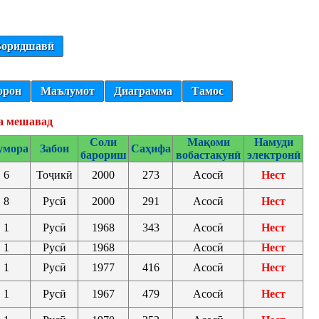
оридшавӣ
орон
Маълумот
Диаграмма
Тамос
а мешавад
Соли
Мақоми
Намуди
мора
Забон
Саҳифа
барориш
вобастакунӣ
электронӣ
6
Тоҷикӣ
2000
273
Асосӣ
Нест
8
Русӣ
2000
291
Асосӣ
Нест
1
Русӣ
1968
343
Асосӣ
Нест
1
Русӣ
1968
Асосӣ
Нест
1
Русӣ
1977
416
Асосӣ
Нест
1
Русӣ
1967
479
Асосӣ
Нест