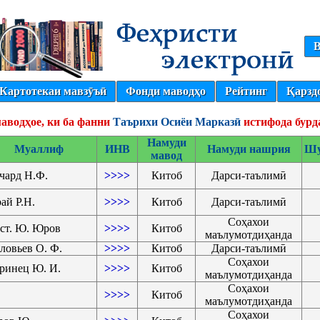
В
Картотекаи мавзӯъӣ
Фонди маводҳо
Рейтинг
Қарзд
аводҳое, ки ба фанни
Таърихи Осиёи Марказӣ
истифода бурд
Намуди
Муаллиф
ИНВ
Намуди нашрия
Шу
мавод
чард Н.Ф.
>>>>
Китоб
Дарси-таълимӣ
ай Р.Н.
>>>>
Китоб
Дарси-таълимӣ
Соҳахои
ст. Ю. Юров
>>>>
Китоб
маълумотдиҳанда
ловьев О. Ф.
>>>>
Китоб
Дарси-таълимӣ
Соҳахои
ринец Ю. И.
>>>>
Китоб
маълумотдиҳанда
Соҳахои
>>>>
Китоб
маълумотдиҳанда
Соҳахои