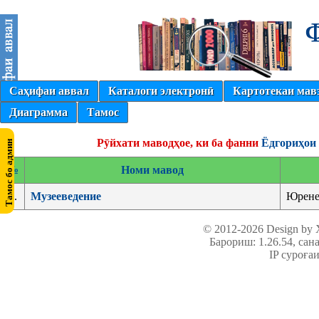
Саҳифаи аввал
Каталоги электронӣ
Картотекаи мав
Диаграмма
Тамос
Рӯйхати маводҳое, ки ба фанни
Ёдгориҳои 
№
Номи мавод
1.
Музееведение
Юрене
© 2012-2026 Design by
Барориш: 1.26.54
, сан
IP суроға