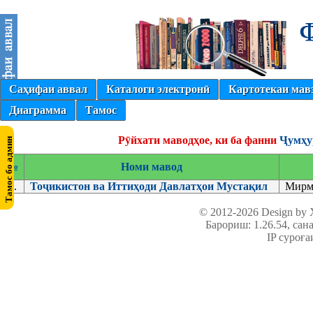
Саҳифаи аввал
Каталоги электронӣ
Картотекаи мав
Диаграмма
Тамос
Рӯйхати маводҳое, ки ба фанни
Ҷумҳу
№
Номи мавод
1.
Тоҷикистон ва Иттиҳоди Давлатҳои Мустақил
Мирма
© 2012-2026 Design by
Барориш: 1.26.54
, сан
IP суроға