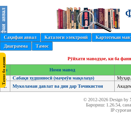
Саҳифаи аввал
Каталоги электронӣ
Картотекаи мав
Диаграмма
Тамос
Рӯйхати маводҳое, ки ба фан
№
Номи мавод
1.
Сабақи худшиносӣ (маҷмӯи мақолаҳо)
Муҳар.
2.
Муколамаи давлат ва дин дар Точикистон
Акаде
© 2012-2026 Design by
Барориш: 1.26.54
, сан
IP суроға