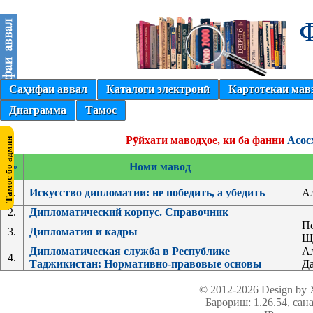
Саҳифаи аввал
Каталоги электронӣ
Картотекаи мав
Диаграмма
Тамос
Рӯйхати маводҳое, ки ба фанни
Асос
№
Номи мавод
1.
Искусство дипломатии: не победить, а убедить
Ал
2.
Дипломатический корпус. Справочник
По
3.
Дипломатия и кадры
Щ
Дипломатическая служба в Республике
Ал
4.
Таджикистан: Нормативно-правовые основы
Да
© 2012-2026 Design by
Барориш: 1.26.54
, сан