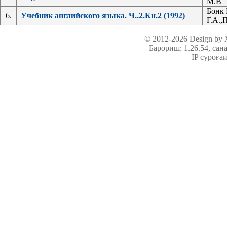
М.В
Бонк 
6.
Учебник английского языка. Ч..2.Кн.2 (1992)
Г.А.,
© 2012-2026 Design by
Барориш: 1.26.54
, сан
IP суроға