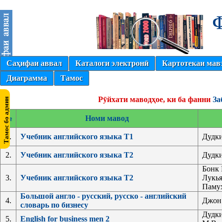
Саҳифаи аввал
Каталоги электронӣ
Картотекаи мав
Диаграмма
Тамос
Рӯйхати маводҳое, ки ба фанни
За
№
Номи мавод
1.
Учебник английского языка Т1
Дудки
2.
Учебник английского языка Т2
Дудки
Бонк 
3.
Учебник английского языка Т2
Лукья
Паму
Большой англо - русский, русско - английский
4.
Джон
словарь по бизнесу
Дудки
5.
English for business men 2