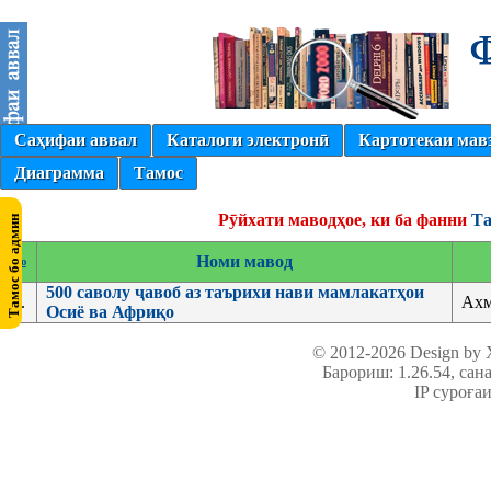
Саҳифаи аввал
Каталоги электронӣ
Картотекаи мав
Диаграмма
Тамос
Рӯйхати маводҳое, ки ба фанни
Та
№
Номи мавод
500 саволу ҷавоб аз таърихи нави мамлакатҳои
1.
Ахм
Осиё ва Африқо
© 2012-2026 Design by
Барориш: 1.26.54
, сан
IP суроға