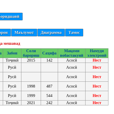
оридшавӣ
орон
Маълумот
Диаграмма
Тамос
да мешавад
Соли
Мақоми
Намуди
а
Забон
Саҳифа
барориш
вобастакунӣ
электронӣ
Тоҷикӣ
2015
142
Асосӣ
Нест
Русӣ
Асосӣ
Нест
Русӣ
Асосӣ
Нест
Русӣ
1998
487
Асосӣ
Нест
Русӣ
1999
544
Асосӣ
Нест
Тоҷикӣ
2021
242
Асосӣ
Нест