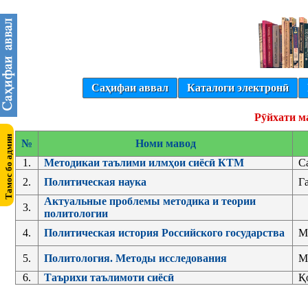
Саҳифаи аввал
Каталоги электронӣ
Рӯйхати м
№
Номи мавод
1.
Методикаи таълими илмҳои сиёсӣ КТМ
С
2.
Политическая наука
Г
Актуальные проблемы методика и теории
3.
политологии
4.
Политическая история Российского государства
М
5.
Политология. Методы исследования
М
6.
Таърихи таълимоти сиёсӣ
Қ