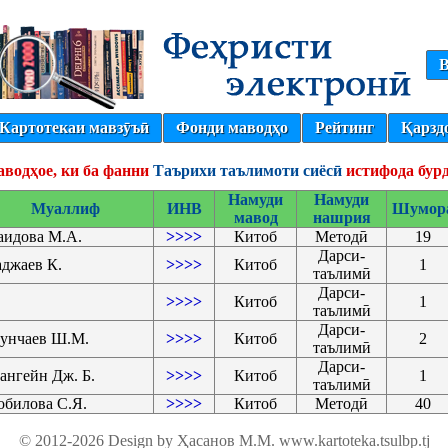
В
Картотекаи мавзӯъӣ
Фонди маводҳо
Рейтинг
Қарзд
аводҳое, ки ба фанни
Таърихи таълимоти сиёсӣ
истифода бур
Намуди
Намуди
Муаллиф
ИНВ
Шумор
мавод
нашрия
аидова М.А.
>>>>
Китоб
Методӣ
19
Дарси-
аджаев К.
>>>>
Китоб
1
таълимӣ
Дарси-
>>>>
Китоб
1
таълимӣ
Дарси-
унчаев Ш.М.
>>>>
Китоб
2
таълимӣ
Дарси-
ангейн Дж. Б.
>>>>
Китоб
1
таълимӣ
обилова С.Я.
>>>>
Китоб
Методӣ
40
© 2012-2026 Design by Ҳасанов М.М.
www.kartoteka.tsulbp.tj