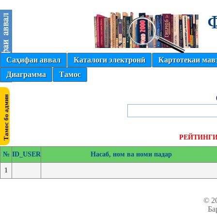
Саҳифаи аввал
Каталоги электронӣ
Картотекаи мав
Диаграмма
Тамос
РЕЙТИНГИ 
№
ID_USER
Насаб, ном ва номи падар
1
© 2
Ба