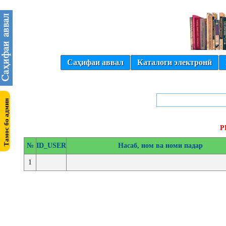
Саҳифаи аввал
Каталоги электронӣ
Р
№
ID_USER
Насаб, ном ва номи падар
1