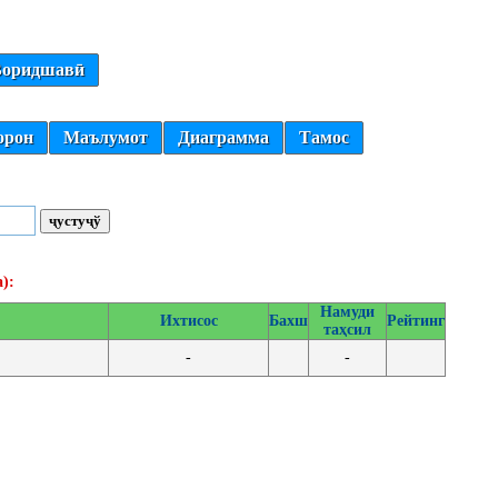
оридшавӣ
орон
Маълумот
Диаграмма
Тамос
):
Намуди
Ихтисос
Бахш
Рейтинг
таҳсил
-
-