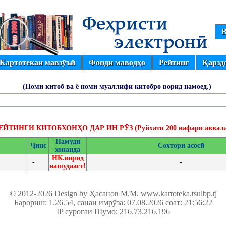
В
Картотекаи мавзӯъӣ
Фонди маводҳо
Рейтинг
Қарзд
(Номи китоб ва ё номи муаллифи китобро ворид намоед.)
ЕЙТИНГИ КИТОБХОНҲО ДАР ИН РӮЗ (Рӯйхати 200 нафари аввала
Намуди
Ҷинс
Сохтори асосӣ
хонанда
НК.ворид
-
-
нашудааст!
© 2012-2026 Design by Ҳасанов М.М.
www.kartoteka.tsulbp.tj
Барориш: 1.26.54
, санаи имрўза: 07.08.2026 соат: 21:56:22
IP суроғаи Шумо: 216.73.216.196