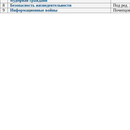
мудофиаи гражданӣ
8
Безопасность жизнедеятельности
Под ред.
9
Информационные войны
Почепцов