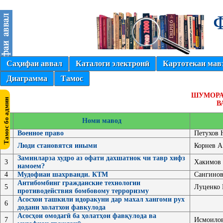
Саҳифаи аввал
Каталоги электронӣ
Картотекаи мав
Диаграмма
Тамос
ШУМОРА
В
№
Номи мавод
1
Военное право
Петухов 
2
Люди становятся иными
Корнев А
Заминларза худро аз офати дахшатнок чи тавр хифз
3
Хакимов
намоем?
4
Мудофиаи шахрванди. КТМ
Сангино
Антибомбинг гражданские технологии
5
Луценко 
противодействия бомбовому терроризму
Асосхои ташкили идоракуни дар махал хангоми рух
6
додани холатхои фавкулода
Асосҳои омодагӣ ба ҳолатҳои фавқулода ва
7
Исмоилов