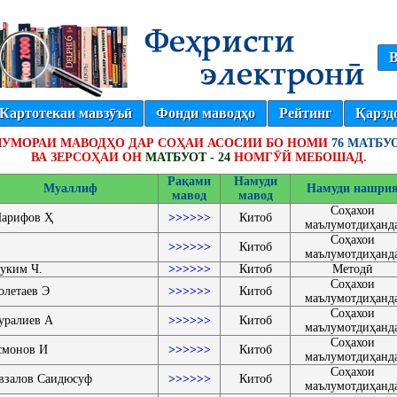
В
Картотекаи мавзӯъӣ
Фонди маводҳо
Рейтинг
Қарзд
УМОРАИ МАВОДҲО ДАР СОҲАИ АСОСИИ БО НОМИ
76 МАТБУ
ВА ЗЕРСОҲАИ ОН
МАТБУОТ - 24
НОМГӮЙ МЕБОШАД.
Рақами
Намуди
Муаллиф
Намуди нашри
мавод
мавод
Соҳахои
арифов Ҳ
>>>>>>
Китоб
маълумотдиҳанд
Соҳахои
>>>>>>
Китоб
маълумотдиҳанд
уким Ч.
>>>>>>
Китоб
Методӣ
Соҳахои
олетаев Э
>>>>>>
Китоб
маълумотдиҳанд
Соҳахои
уралиев А
>>>>>>
Китоб
маълумотдиҳанд
Соҳахои
смонов И
>>>>>>
Китоб
маълумотдиҳанд
Соҳахои
взалов Саидюсуф
>>>>>>
Китоб
маълумотдиҳанд