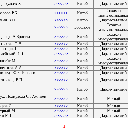
одихудоев Х.
>>>>>>
Китоб
Дарси-таълимӣ
Соҳахои
озоров Р.Б
>>>>>>
Китоб
маълумотдиҳанд
узин В.Н.
>>>>>>
Китоб
Дарси-таълимӣ
Соҳахои
>>>>>>
Брошюра
маълумотдиҳанд
Соҳахои
од ред. А.Бриггза
>>>>>>
Китоб
маълумотдиҳанд
анилова О.В.
>>>>>>
Китоб
Дарси-таълимӣ
очепцов Г.
>>>>>>
Китоб
Дарси-таълимӣ
адейский В.В.
>>>>>>
Китоб
Дарси-таълимӣ
Соҳахои
ангейт М.
>>>>>>
Китоб
маълумотдиҳанд
алмыков А.А.
>>>>>>
Китоб
Дарси-таълимӣ
тв ред. Ю.Б. Кашлев
>>>>>>
Китоб
Дарси-таълимӣ
итников, В.П.
>>>>>>
Китоб
Дарси-таълимӣ
>>>>>>
Китоб
Дарси-таълимӣ
уҳ. Нодирзода С., Аминов
>>>>>>
Китоб
Методӣ
.
иров С.
>>>>>>
Китоб
Методӣ
уродӣ М.
>>>>>>
Китоб
Методӣ
им М.Н.
>>>>>>
Китоб
Дарси-таълимӣ
1