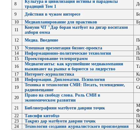
Культура и цивилизация истины и парадоксы
8
Д
традиций Том 1
9
Действия в чужом интересе
Б
10
Медиапланирование для практиков
Б
Конуни ЧТ "Дар бораи матбуот ва дигар воситахои
11
ахбори омма
12
Медиа. Введение
П
13
Успешная презентация бизнес-проекта
Д
14
Информационно-политические технологии
П
15
Проектирование телепрограмм
П
Медиагиганты: как крупнейшие медиакомпании
16
Т
выживают на рынке и борются за лидерство
17
Интернет-журналистика
К
18
Информация. Дипломатия. Психология
О
Техника и технология СМИ: Песать, телевидение,
19
С
радиовещание
Право на свободу слова. Роль СМИ в
20
экономическом развитии
М
21
Библиографияи матбуоти даврии тоҷик
Ф
22
Тавсифи китобҳо
П
23
Тақриз дар матбуоти даврии тоҷик
М
24
Технология создания журналистского произведения
К