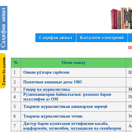
Саҳифаи аввал
Каталоги электронӣ
Ш
№
Номи мавод
1
Оинаи рӯзгори сарбозон
Ш
2
Памятные книжные даты 1985
3
Гендер ва журналистика
М
Рузноманигории байналхалки: рохнамо барои
4
П
муаллифон аз ОМ
5
Таърихи журналистикаи кишварҳои хориҷӣ
Н
6
Таърихи журналистикаи точик
У
Дастур барои кумитаҳои иттифокхои касаба,
7
А
корфармоён, мухосибон, мухандисон ва сохибкорон