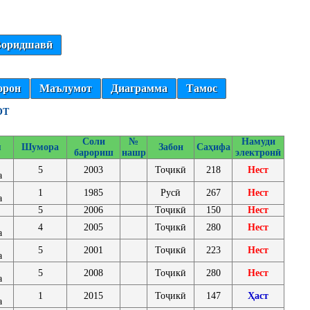
оридшавӣ
орон
Маълумот
Диаграмма
Тамос
ОТ
Соли
№
Намуди
я
Шумора
Забон
Саҳифа
барориш
нашр
электронӣ
5
2003
Тоҷикӣ
218
Нест
а
1
1985
Русӣ
267
Нест
а
5
2006
Тоҷикӣ
150
Нест
4
2005
Тоҷикӣ
280
Нест
а
5
2001
Тоҷикӣ
223
Нест
а
5
2008
Тоҷикӣ
280
Нест
а
1
2015
Тоҷикӣ
147
Ҳаст
а