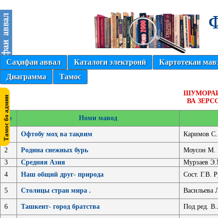
Саҳифаи аввал
Каталоги электронӣ
Картотекаи мав
Диаграмма
Тамос
ШУМОРАИ
ВА ЗЕРС
№
Номи мавод
1
Офтобу моҳ ва тақвим
Каримов С.
2
Родина снежных бурь
Моусон М.
3
Средняя Азия
Мурзаев Э.
4
Наш общий друг- природа
Сост. Г.В. 
5
Столицы стран мира .
Васильева 
6
Ташкент- город братства
Под ред. В