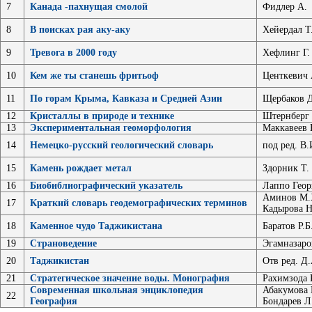
7
Канада -пахнущая смолой
Фидлер А.
8
В поисках рая аку-аку
Хейердал Т
9
Тревога в 2000 году
Хефлинг Г.
10
Кем же ты станешь фритьоф
Центкевич 
11
По горам Крыма, Кавказа и Средней Азии
Щербаков Д
12
Кристаллы в природе и технике
Штернберг 
13
Экспериментальная геоморфология
Маккавеев 
14
Немецко-русский геологический словарь
под ред. В.
15
Камень рождает метал
Здорник Т.
16
Биобиблиографический указатель
Лаппо Гео
Аминов М.Х
17
Краткий словарь геодемографических терминов
Кадырова Н
18
Каменное чудо Таджикистана
Баратов Р.Б
19
Страноведение
Эгамназаро
20
Таджикистан
Отв ред. Д
21
Стратегическое значение воды. Монография
Рахимзода 
Современная школьная энциклопедия
Абакумова Г
22
География
Бондарев Л.