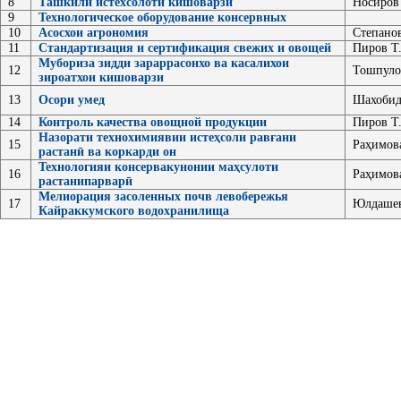
8
Ташкили истехсолоти кишоварзи
Носиров 
9
Технологическое оборудование консервных
10
Асосхои агрономия
Степанов
11
Стандартизация и сертификация свежих и овощей
Пиров Т
Мубориза зидди зараррасонхо ва касалихои
12
Тошпуло
зироатхои кишоварзи
13
Осори умед
Шахобид
14
Контроль качества овощной продукции
Пиров Т.
Назорати технохимиявии истеҳсоли равғани
15
Раҳимов
растанӣ ва коркарди он
Технологияи консервакунонии маҳсулоти
16
Раҳимов
растанипарварӣ
Мелиорация засоленных почв левобережья
17
Юлдашев
Кайраккумского водохранилища