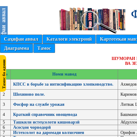
Саҳифаи аввал
Каталоги электронӣ
Картотекаи мав
Диаграмма
Тамос
ШУМОРАИ 
ВА З
№
Номи мавод
1
КПСС в борьбе за интисификацию хлопководство.
Ахмедов
2
Шохиново поле.
Каримов 
3
Фосфор на службе урожая
Литвак 
4
Краткий справочник овощевода
Башмани
5
Ташкили истеҳсолоти кишоварзӣ
Абдуллое
6
Асосҳои чорводорӣ
7
Истехсолот ва даромади колхозчиен
Орифов 