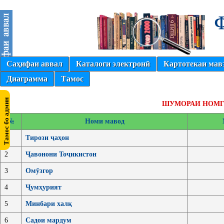
Саҳифаи аввал
Каталоги электронӣ
Картотекаи мав
Диаграмма
Тамос
ШУМОРАИ НОМГ
№
Номи мавод
1
Тирози ҷаҳон
2
Ҷавонони Тоҷикистон
3
Омӯзгор
4
Ҷумҳурият
5
Минбари халқ
6
Садои мардум