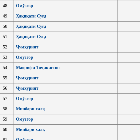
48
Омӯзгор
49
Ҳақиқати Суғд
50
Ҳақиқати Суғд
51
Ҳақиқати Суғд
52
Ҷумҳурият
53
Омӯзгор
54
Маорифи Тоҷикистон
55
Ҷумҳурият
56
Ҷумҳурият
57
Омӯзгор
58
Минбари халқ
59
Омӯзгор
60
Минбари халқ
61
Омӯзгор