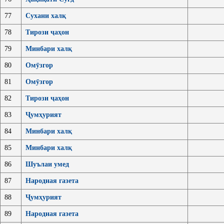
77
Сухани халқ
78
Тирози ҷаҳон
79
Минбари халқ
80
Омӯзгор
81
Омӯзгор
82
Тирози ҷаҳон
83
Ҷумҳурият
84
Минбари халқ
85
Минбари халқ
86
Шуълаи умед
87
Народная газета
88
Ҷумҳурият
89
Народная газета