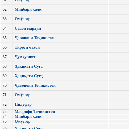
62
Минбари халқ
63
Омӯзгор
64
Садои мардум
65
Ҷавонони Тоҷикистон
66
Тирози ҷаҳон
67
Ҷумҳурият
68
Ҳақиқати Суғд
69
Ҳақиқати Суғд
70
Ҷавонони Тоҷикистон
71
Омӯзгор
72
Нилуфар
73
Маорифи Тоҷикистон
74
Минбари халқ
75
Омӯзгор
76
Ҳақиқати Суғд