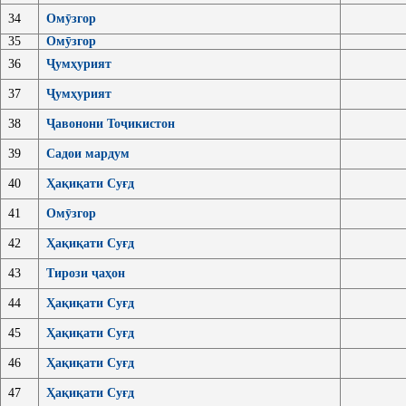
34
Омӯзгор
35
Омӯзгор
36
Ҷумҳурият
37
Ҷумҳурият
38
Ҷавонони Тоҷикистон
39
Садои мардум
40
Ҳақиқати Суғд
41
Омӯзгор
42
Ҳақиқати Суғд
43
Тирози ҷаҳон
44
Ҳақиқати Суғд
45
Ҳақиқати Суғд
46
Ҳақиқати Суғд
47
Ҳақиқати Суғд