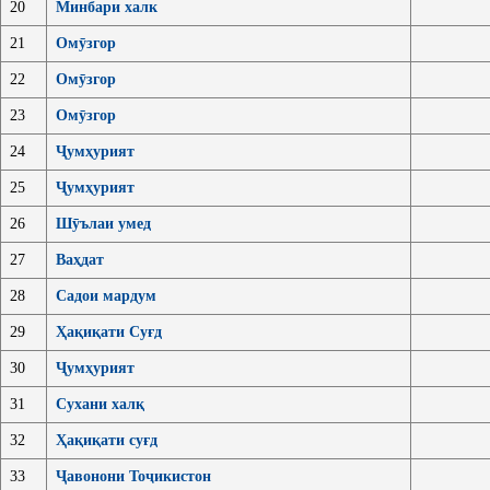
20
Минбари халк
21
Омӯзгор
22
Омӯзгор
23
Омӯзгор
24
Ҷумҳурият
25
Ҷумҳурият
26
Шӯълаи умед
27
Ваҳдат
28
Садои мардум
29
Ҳақиқати Суғд
30
Ҷумҳурият
31
Сухани халқ
32
Ҳақиқати суғд
33
Ҷавонони Тоҷикистон