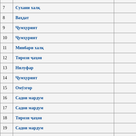
7
Сухани халқ
8
Ваҳдат
9
Ҷумҳурият
10
Ҷумҳурият
11
Минбари халқ
12
Тирози ҷаҳон
13
Нилуфар
14
Ҷумҳурият
15
Омӯзгор
16
Садои мардум
17
Садои мардум
18
Тирози ҷаҳон
19
Садои мардум