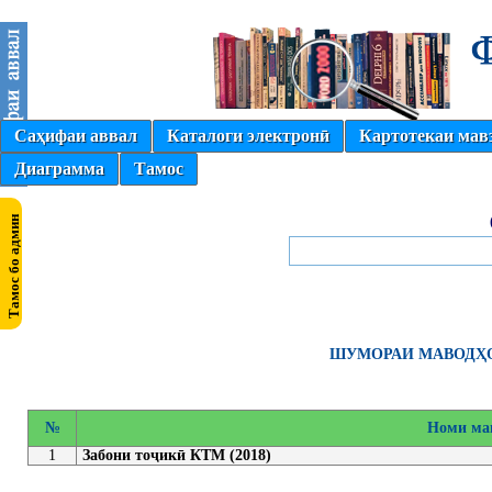
Саҳифаи аввал
Каталоги электронӣ
Картотекаи мав
Диаграмма
Тамос
ШУМОРАИ МАВОДҲО
№
Номи ма
1
Забони тоҷикӣ КТМ (2018)