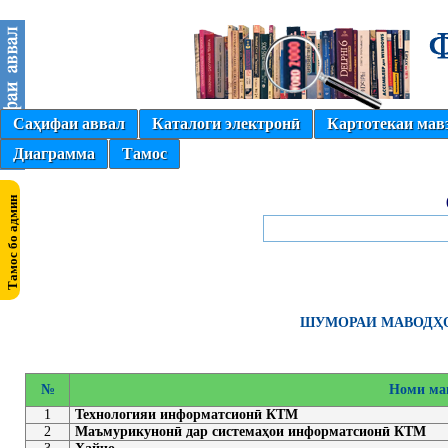
Саҳифаи аввал
Каталоги электронӣ
Картотекаи мав
Диаграмма
Тамос
ШУМОРАИ МАВОДҲО
№
Номи ма
1
Технологияи информатсионӣ КТМ
2
Маъмурикунонӣ дар системаҳои информатсионӣ КТМ