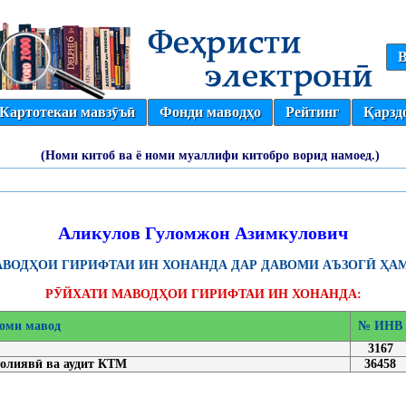
В
Картотекаи мавзӯъӣ
Фонди маводҳо
Рейтинг
Қарзд
(Номи китоб ва ё номи муаллифи китобро ворид намоед.)
Аликулов Гуломжон Азимкулович
ВОДҲОИ ГИРИФТАИ ИН ХОНАНДА ДАР ДАВОМИ АЪЗОГӢ ҲАМ
РӮЙХАТИ МАВОДҲОИ ГИРИФТАИ ИН ХОНАНДА:
оми мавод
№ ИНВ
3167
молиявӣ ва аудит КТМ
36458