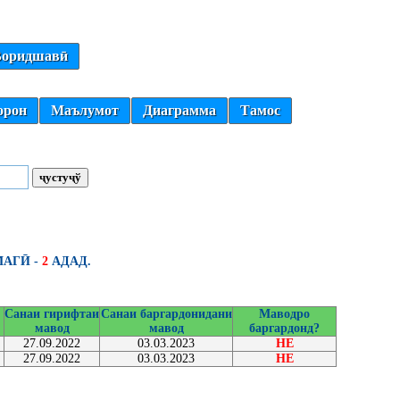
оридшавӣ
орон
Маълумот
Диаграмма
Тамос
АГӢ -
2
АДАД.
Санаи гирифтаи
Санаи баргардонидани
Маводро
мавод
мавод
баргардонд?
27.09.2022
03.03.2023
НЕ
27.09.2022
03.03.2023
НЕ