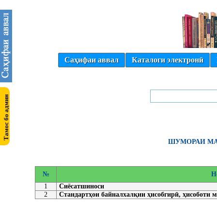
Саҳифаи аввал
Каталоги электронӣ
ШУМОРАИ МА
№
Н
1
Сиёсатшиноси
2
Стандартҳои байналхалқии ҳисобгирӣ, ҳисоботи 