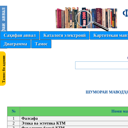
Саҳифаи аввал
Каталоги электронӣ
Картотекаи мав
Диаграмма
Тамос
ШУМОРАИ МАВОДҲО
№
Номи ма
1
Фалсафа
2
Этика ва эстетика КТМ