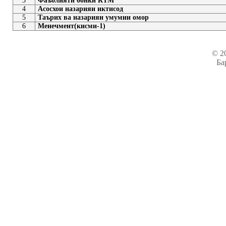
3
Фаъолияти бонкӣ КТМ
4
Асосхои назарияи иктисод
5
Таърих ва назарияи умумии омор
6
Менечмент(кисми-1)
© 2
Ба