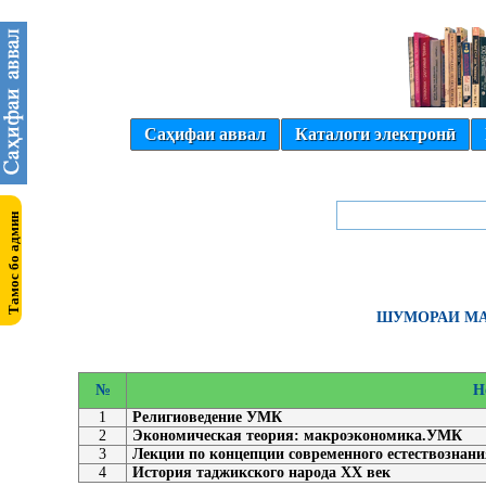
Саҳифаи аввал
Каталоги электронӣ
ШУМОРАИ МА
№
Н
1
Религиоведение УМК
2
Экономическая теория: макроэкономика.УМК
3
Лекции по концепции современного естествознан
4
История таджикского народа ХХ век