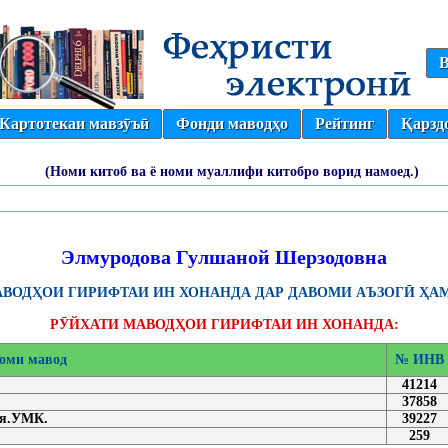
В
Картотекаи мавзӯъӣ
Фонди маводҳо
Рейтинг
Қарзд
(Номи китоб ва ё номи муаллифи китобро ворид намоед.)
Элмуродова Гулшаной Шерзодовна
ВОДҲОИ ГИРИФТАИ ИН ХОНАНДА ДАР ДАВОМИ АЪЗОГӢ ҲАМ
РӮЙХАТИ МАВОДҲОИ ГИРИФТАИ ИН ХОНАНДА:
оми мавод
№ ИНВ
41214
37858
ия.УМК.
39227
259