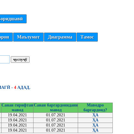
оридшавӣ
орон
Маълумот
Диаграмма
Тамос
АГӢ -
4
АДАД.
Санаи гирифтаи
Санаи баргардонидани
Маводро
мавод
мавод
баргардонд?
19.04.2021
01.07.2021
ҲА
19.04.2021
01.07.2021
ҲА
19.04.2021
01.07.2021
ҲА
19.04.2021
01.07.2021
ҲА