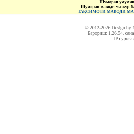
Шумораи умумии 
Шумораи маводи мазкур б
ТАҚСИМОТИ МАВОДИ МАЗ
© 2012-2026 Design by
Барориш: 1.26.54
, сан
IP суроға