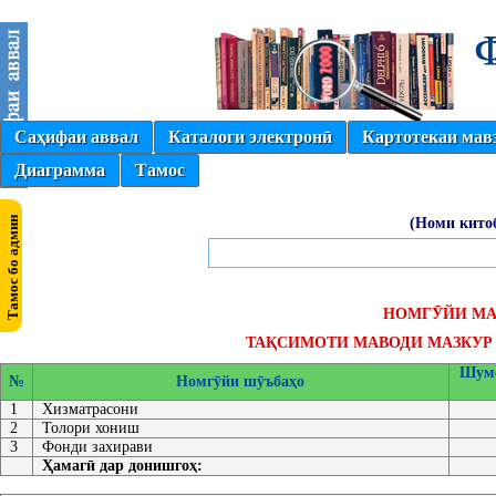
Саҳифаи аввал
Каталоги электронӣ
Картотекаи мав
Диаграмма
Тамос
(Номи кито
НОМГӮЙИ МА
ТАҚСИМОТИ МАВОДИ МАЗКУР 
Шумо
№
Номгӯйи шӯъбаҳо
1
Хизматрасони
2
Толори хониш
3
Фонди захирави
Ҳамагӣ дар донишгоҳ: